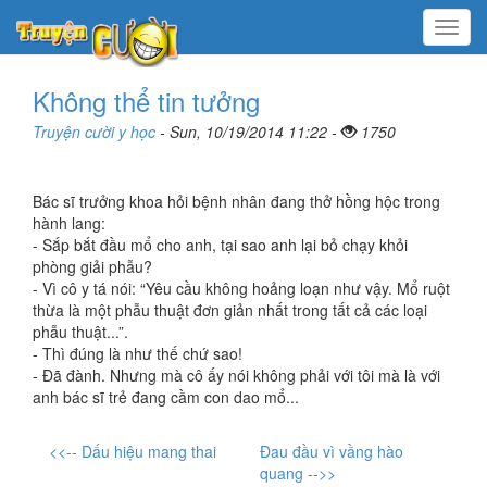
Menu
Không thể tin tưởng
Truyện cười y học
- Sun, 10/19/2014 11:22 -
1750
Bác sĩ trưởng khoa hỏi bệnh nhân đang thở hồng hộc trong
hành lang:
- Sắp bắt đầu mổ cho anh, tại sao anh lại bỏ chạy khỏi
phòng giải phẫu?
- Vì cô y tá nói: “Yêu cầu không hoảng loạn như vậy. Mổ ruột
thừa là một phẫu thuật đơn giản nhất trong tất cả các loại
phẫu thuật...”.
- Thì đúng là như thế chứ sao!
- Đã đành. Nhưng mà cô ấy nói không phải với tôi mà là với
anh bác sĩ trẻ đang cầm con dao mổ...
<<-- Dấu hiệu mang thai
Đau đầu vì vầng hào
quang -->>