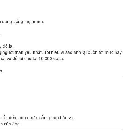
n đang uống một mình:
.
0 đô la.
 người thân yêu nhất. Tôi hiểu vì sao anh lại buồn tới mức này.
ết và để lại cho tôi 10.000 đô la.
ả.
c, muốn đếm còn được, cần gì mũ bảo vệ.
óc của ông.