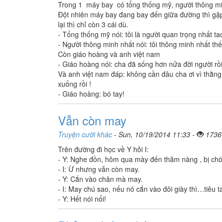
Trong 1 máy bay có tổng thống mỹ, người thông min
Đột nhiên máy bay đang bay đến giữa đường thì gặp
lại thì chỉ còn 3 cái dù.
- Tổng thống mỹ nói: tôi là người quan trọng nhất ta
- Người thông minh nhất nói: tôi thông minh nhất th
Còn giáo hoàng và anh việt nam
- Giáo hoàng nói: cha đã sống hơn nửa đời người rồi
Và anh việt nam đáp: không cần đâu cha ơi vì thằn
xuống rồi !
- Giáo hoàng: bó tay!
Vẫn còn may
Truyện cười khác
- Sun, 10/19/2014 11:33 -
1736
Trên đường đi học về Y hỏi I:
- Y: Nghe đồn, hôm qua mày đến thăm nàng , bị ch
- I: Ừ nhưng vẫn còn may.
- Y: Cắn vào chân mà may.
- I: May chú sao, nếu nó cắn vào đôi giày thì…tiêu t
- Y: Hết nói nổi!