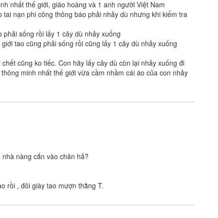
h nhất thế giới, giáo hoàng và 1 anh người Việt Nam
 tai nạn phi công thông báo phải nhảy dù nhưng khi kiểm tra
o phải sống rồi lấy 1 cây dù nhảy xuống
ế giới tao cũng phải sống rồi cũng lấy 1 cây dù nhảy xuống
 chết cũng ko tiếc. Con hãy lấy cây dù còn lại nhảy xuống đi
g thông minh nhất thế giới vừa cầm nhầm cái áo của con nhảy
ó nhà nàng cắn vào chân hả?
ao rồi , đôi giày tao mượn thằng T.