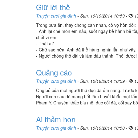
Giữ lời thề
Truyện cười gia đình
- Sun, 10/19/2014 10:59 -
1
Trong bữa ăn, thấy chồng cằn nhằn, cô vợ hờn dỗi:
- Anh lại chê món em nấu, suốt ngày bẻ hành bẻ tỏi
chết vì em!
- Thật à?
- Chứ sao nữa! Anh đã thề hàng nghìn lần như vậy.
- Người chồng thở dài và làm dấu thánh: Thôi được!
Quảng cáo
Truyện cười gia đình
- Sun, 10/19/2014 10:59 -
1
Ông bố của một người thợ đục đá ốm nặng. Trước kh
Người con sau đó mang hết tâm huyết khắc một tấm 
Phạm Y. Chuyên khắc bia mộ, đục cối đá, cối xay bộ
Ai thảm hơn
Truyện cười gia đình
- Sun, 10/19/2014 10:58 -
1