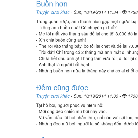
Buồn hơn
Truyện cười khác
- Sun, 10/19/2014 11:34 -
1736
Trong quán rượu, anh thanh niên gặp một người bạ
- Trông anh buồn quá! Có chuyện gì thế?
- Mẹ tôi mất vào tháng sáu để lại cho tôi 3.000 đô la
- Xin chia buồn cùng anh!
- Thế rồi vào tháng bảy, bố tôi lại chết và để lại 7.00
- Trời đất! Chỉ trong có 2 tháng mà anh mất đi những
- Chưa hết đâu anh ạ! Tháng tám vừa rồi, dì tôi lại ch
- Anh thật là người bất hạnh.
- Nhưng buồn hơn nữa là tháng này chả có ai chết c
Đếm cũng được
Truyện cười khác
- Sun, 10/19/2014 11:33 -
1736
Tại hồ bơi, người phục vụ niềm nở:
- Mời ông đeo chiếc mũ bơi này vào.
- Vớ vẩn, đầu tôi hói nhẵn thín, chỉ còn vài sợi tó
- Nhưng đeo mũ bơi, người ta sẽ không đếm được t