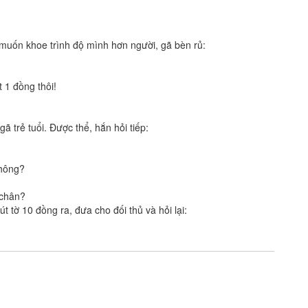
muốn khoe trình độ mình hơn người, gã bèn rủ:
 1 đồng thôi!
gã trẻ tuổi. Được thể, hắn hỏi tiếp:
không?
 chân?
t tờ 10 đồng ra, đưa cho đối thủ và hỏi lại: