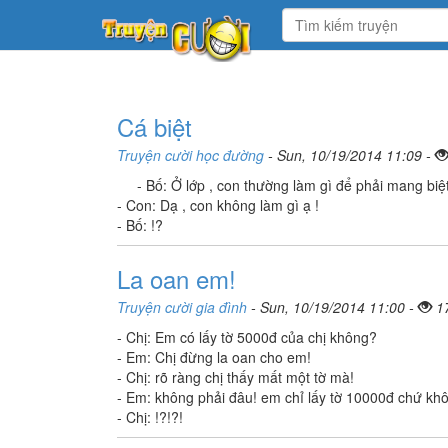
Cá biệt
Truyện cười học đường
- Sun, 10/19/2014 11:09 -
- Bố: Ở lớp , con thường làm gì để phải mang biệt 
- Con: Dạ , con không làm gì ạ !
- Bố: !?
La oan em!
Truyện cười gia đình
- Sun, 10/19/2014 11:00 -
1
- Chị: Em có lấy tờ 5000đ của chị không?
- Em: Chị đừng la oan cho em!
- Chị: rõ ràng chị thấy mất một tờ mà!
- Em: không phải đâu! em chỉ lấy tờ 10000đ chứ khô
- Chị: !?!?!