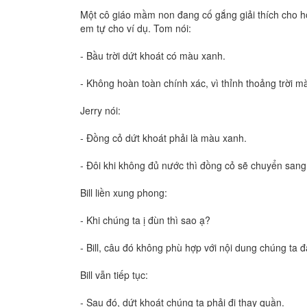
Một cô giáo mầm non đang cố gắng giải thích cho h
em tự cho ví dụ. Tom nói:
- Bầu trời dứt khoát có màu xanh.
- Không hoàn toàn chính xác, vì thỉnh thoảng trời 
Jerry nói:
- Đồng cỏ dứt khoát phải là màu xanh.
- Đôi khi không đủ nước thì đồng cỏ sẽ chuyển san
Bill liền xung phong:
- Khi chúng ta ị đùn thì sao ạ?
- Bill, câu đó không phù hợp với nội dung chúng ta đ
Bill vẫn tiếp tục:
- Sau đó, dứt khoát chúng ta phải đi thay quần.