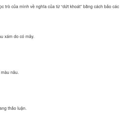
ọc trò của mình về nghĩa của từ “dứt khoát” bằng cách bảo các
màu xám do có mây.
g màu nâu.
ang thảo luận.