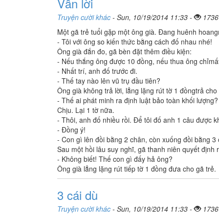
Vẫn lời
Truyện cười khác
- Sun, 10/19/2014 11:33 -
1736
Một gã trẻ tuổi gặp một ông già. Đang huênh hoang
- Tôi với ông so kiến thức bằng cách đố nhau nhé!
Ông già đắn đo, gã bèn đặt thêm điều kiện:
- Nếu thắng ông được 10 đồng, nếu thua ông chỉmất
- Nhất trí, anh đố trước đi.
- Thế tay nào lên vũ trụ đầu tiên?
Ông già không trả lời, lẳng lặng rút tờ 1 đồngtrả cho 
- Thế ai phát minh ra định luật bảo toàn khối lượng?
Chịu. Lại 1 tờ nữa.
- Thôi, anh đố nhiều rồi. Để tôi đố anh 1 câu được 
- Đồng ý!
- Con gì lên đồi bằng 2 chân, còn xuống đồi bằng 3
Sau một hồi lâu suy nghĩ, gã thanh niên quyết định rú
- Không biết! Thế con gì đấy hả ông?
Ông già lẳng lặng rút tiếp tờ 1 đồng đưa cho gã trẻ.
3 cái dù
Truyện cười khác
- Sun, 10/19/2014 11:33 -
1736