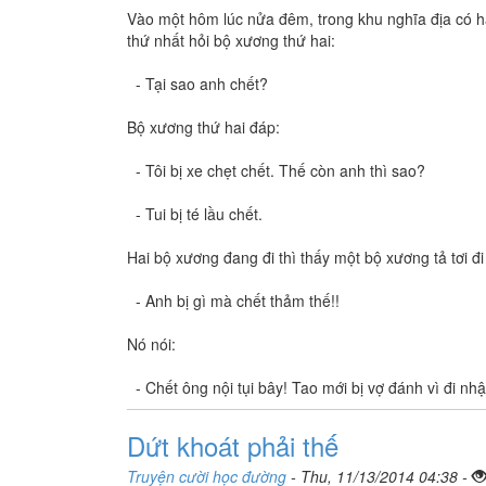
Vào một hôm lúc nửa đêm, trong khu nghĩa địa có ha
thứ nhất hỏi bộ xương thứ hai:
- Tại sao anh chết?
Bộ xương thứ hai đáp:
- Tôi bị xe chẹt chết. Thế còn anh thì sao?
- Tui bị té lầu chết.
Hai bộ xương đang đi thì thấy một bộ xương tả tơi đ
- Anh bị gì mà chết thảm thế!!
Nó nói:
- Chết ông nội tụi bây! Tao mới bị vợ đánh vì đi nh
Dứt khoát phải thế
Truyện cười học đường
- Thu, 11/13/2014 04:38 -