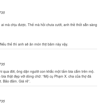
735
, ai mà chịu được. Thế mà hồi chưa cưới, anh thề thốt sẵn sàng
 Nếu thế thì anh sẽ ăn món thịt băm này vậy.
735
i qua đời, ông dặn người con khắc một tấm bia cắm trên mộ.
bia thật đẹp với dòng chữ: “Mộ cụ Phạm X. cha của thợ đá
t. Bảo đảm. Giá rẻ”.
735