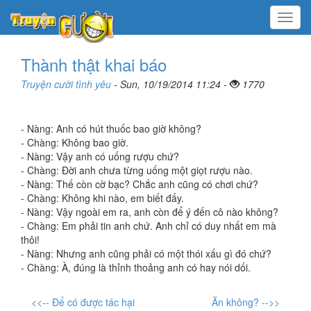
Menu
Thành thật khai báo
Truyện cười tình yêu
- Sun, 10/19/2014 11:24 -
1770
- Nàng: Anh có hút thuốc bao giờ không?
- Chàng: Không bao giờ.
- Nàng: Vậy anh có uống rượu chứ?
- Chàng: Đời anh chưa từng uống một giọt rượu nào.
- Nàng: Thế còn cờ bạc? Chắc anh cũng có chơi chứ?
- Chàng: Không khi nào, em biết đấy.
- Nàng: Vậy ngoài em ra, anh còn để ý đến cô nào không?
- Chàng: Em phải tin anh chứ. Anh chỉ có duy nhất em mà
thôi!
- Nàng: Nhưng anh cũng phải có một thói xấu gì đó chứ?
- Chàng: À, đúng là thỉnh thoảng anh có hay nói dối.
<<-- Để có được tác hại
Ăn không? -->>