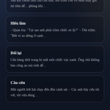
Sau khi cuỗm tiền của chủ nhà, tên trộm còn vơ luôn mấy gói
mì tôm để... phòng khi…
Hiểu lầm
- Quan tòa: "Tại sao anh phải trộm chiếc xe ấy?" - Tên trộm:
"Bởi vì xe dừng ở cạnh…
Đổi lại
Cửa hàng thời trang bị mất một chiếc váy xanh. Ông chủ không
báo công an mà rình để…
Cầu cứu
Một người hớt hải chạy đến đồn cảnh sát: - Các anh hãy cứu tôi
với, tôi vừa dùng…