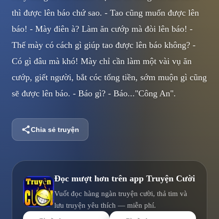
thì được lên báo chứ sao. - Tao cũng muốn được lên
báo! - Mày điên à? Làm ăn cướp mà đòi lên báo! -
Thế mày có cách gì giúp tao được lên báo không? -
Có gì đâu mà khó! Mày chỉ cần làm một vài vụ ăn
cướp, giết người, bắt cóc tống tiền, sớm muộn gì cũng
sẽ được lên báo. - Báo gì? - Báo..."Công An".
Chia sẻ truyện
Đọc mượt hơn trên app
Truyện Cười
Vuốt đọc hàng ngàn truyện cười, thả tim và
lưu truyện yêu thích — miễn phí.