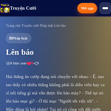
Truyện Cười
Mở app
Thể loại
Trang chủ
›
Truyện cười Pháp luật
›
Lên báo
⚖️
Pháp luật
Tính năng
Lên báo
Tải app
0
lượt xem
0
0
Hai thằng ăn cướp đang nói chuyện với nhau: - Ê, sao
tao thấy có nhiều thằng không phải là diễn viên hay ca
sĩ nổi tiếng gì mà vẫn được lên báo mày? - Thế tụi nó
lên báo mục gì? - Ờ thì mục "Người tốt việc tốt". -
Mày đúng là hỏi nhảm! Tụi nó có công với đất nước