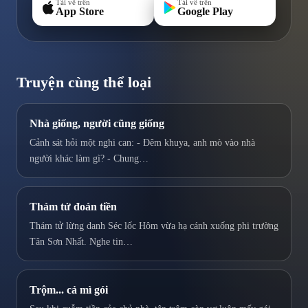
Tải về trên
Tải về trên
App Store
Google Play
Truyện cùng thể loại
Nhà giống, người cũng giống
Cảnh sát hỏi một nghi can: - Đêm khuya, anh mò vào nhà
người khác làm gì? - Chung…
Thám tử đoán tiền
Thám tử lừng danh Séc lốc Hôm vừa hạ cánh xuống phi trường
Tân Sơn Nhất. Nghe tin…
Trộm... cả mì gói