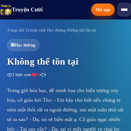
Truyện Cười
Mở app
Thể loại
Trang chủ
›
Truyện cười Học đường
›
Không thể tồn tại
🎒
Học đường
Tính năng
Không thể tồn tại
Tải app
1
lượt xem
0
0
Trong giờ hóa học, để minh họa cho hiện tượng oxy
hóa, cô giáo hỏi Tèo: - Em hãy cho biết nếu chúng ta
ném một thỏi sắt ra ngoài đường, sau một tuần thỏi sắt
sẽ ra sao? - Dạ, nó sẽ biến mất ạ. Cô giáo ngạc nhiên
hỏi: - Tại sao vậy? - Dạ, tại vì mấy người ve chai họ