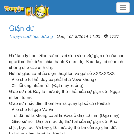
Menu
Giận dữ
Truyện cười học đường
- Sun, 10/19/2014 11:05 -
1737
Giờ tâm lý học. Giáo sư nói với sinh viên: Sự giận dữ của con
người có thể được chia thành 3 mức độ. Sau đây tôi sẽ minh
chứng cho các anh chị.
Nói rồi giáo sư nhấc điện thoại lên và gọi số XXXXXXXX.
- A lô cho tôi hỏi đây có phải nhà Vova không?
- Xin lỗi ông nhầm rồi. (Đặt máy xuống)
Giáo sư nói: Đây là mức độ thứ nhất của sự giận dữ. Ngạc
nhiên, tò mò.
Giáo sư nhấc điện thoại lên và quay lại số cũ (Redial)
- A lô cho tôi gặp Vô Va.
- Tôi đã nói là không có ai là Vova ở đây cơ mà. (Dập máy)
- Giáo sư nói: Đây là mức độ thứ hai của sự giận dữ. Khó
chịu, bực tức. Và bây giờ: mức độ thứ ba của sự giận dữ.
Lại nhấc điện thoại, lại Redial.