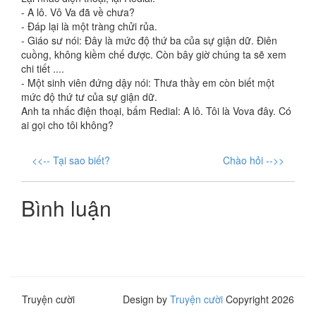
- A lô. Vô Va đã về chưa?
- Đáp lại là một tràng chửi rủa.
- Giáo sư nói: Đây là mức độ thứ ba của sự giận dữ. Điên
cuồng, không kiềm chế được. Còn bây giờ chúng ta sẽ xem
chi tiết ....
- Một sinh viên đứng dậy nói: Thưa thầy em còn biết một
mức độ thứ tư của sự giận dữ.
Anh ta nhấc điện thoại, bấm Redial: A lô. Tôi là Vova đây. Có
ai gọi cho tôi không?
<<-- Tại sao biết?
Chào hỏi -->>
Bình luận
Truyện cười
Design by
Truyện cười
Copyright 2026