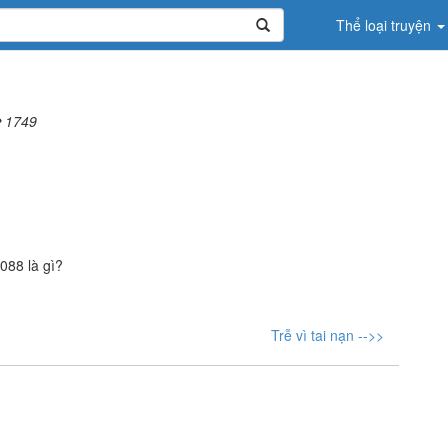
Thể loại truyện
1749
088 là gì?
Trễ vì tai nạn -->>