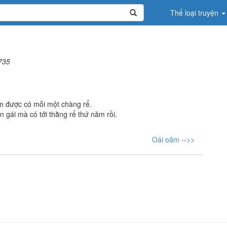
Thể loại truyện
735
iếm được có mỗi một chàng rể.
n gái mà có tới thằng rể thứ năm rồi.
Oái oăm -->>