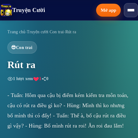
Truyện Cười
Mở app
Thể loại
Trang chủ
›
Truyện cười Con trai
›
Rút ra
😎
Con trai
Tính năng
Rút ra
Tải app
1
lượt xem
1
0
- Tuấn: Hôm qua cậu bị điểm kém kiểm tra môn toán,
cậu có rút ra điều gì ko? - Hùng: Mình thì ko nhưng
bố mình thì có đấy! - Tuấn: Thế à, bố cậu rút ra điều
gì vậy? - Hùng: Bố mình rút ra roi! Ăn roi đau lắm!