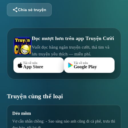
Chia sẻ truyện
Đọc mượt hơn trên app
Truyện Cười
Vuốt đọc hàng ngàn truyện cười, thả tim và
lưu truyện yêu thích — miễn phí.
Tải về trên
Tải về trên
App Store
Google Play
Truyện cùng thể loại
Dẻo mồm
Vợ cằn nhằn chồng: - Sao sáng nào anh cũng đi cà phê, trưa thì
đọc báo, tối lại đi…