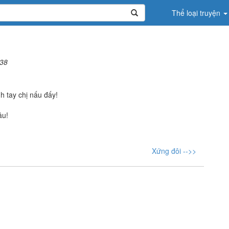
Thể loại truyện
38
h tay chị nấu đấy!
âu!
Xứng đôi -->>