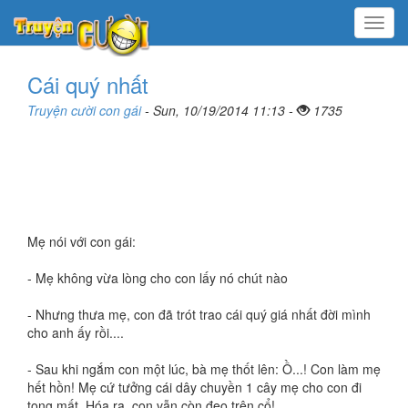
Menu
Cái quý nhất
Truyện cười con gái
- Sun, 10/19/2014 11:13 -
1735
Mẹ nói với con gái:
- Mẹ không vừa lòng cho con lấy nó chút nào
- Nhưng thưa mẹ, con đã trót trao cái quý giá nhất đời mình
cho anh ấy rồi....
- Sau khi ngắm con một lúc, bà mẹ thốt lên: Ồ...! Con làm mẹ
hết hồn! Mẹ cứ tưởng cái dây chuyền 1 cây mẹ cho con đi
tong mất. Hóa ra, con vẫn còn đeo trên cổ!