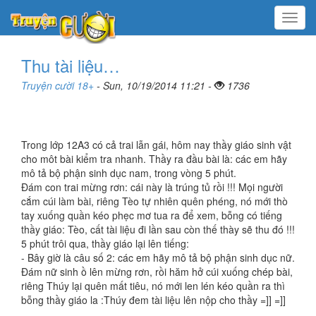
Menu
Thu tài liệu…
Truyện cười 18+
- Sun, 10/19/2014 11:21 -
1736
Trong lớp 12A3 có cả trai lẫn gái, hôm nay thầy giáo sinh vật
cho môt bài kiểm tra nhanh. Thầy ra đầu bài là: các em hãy
mô tả bộ phận sinh dục nam, trong vòng 5 phút.
Đám con trai mừng rơn: cái này là trúng tủ rồi !!! Mọi người
cắm cúi làm bài, riêng Tèo tự nhiên quên phéng, nó mới thò
tay xuống quần kéo phẹc mơ tua ra để xem, bỗng có tiếng
thầy giáo: Tèo, cất tài liệu đi lần sau còn thế thày sẽ thu đó !!!
5 phút trôi qua, thầy giáo lại lên tiếng:
- Bây giờ là câu số 2: các em hãy mô tả bộ phận sinh dục nữ.
Đám nữ sinh ồ lên mừng rơn, rồi hăm hở cúi xuống chép bài,
riêng Thúy lại quên mất tiêu, nó mới len lén kéo quần ra thì
bỗng thầy giáo la :Thúy đem tài liệu lên nộp cho thầy =]] =]]