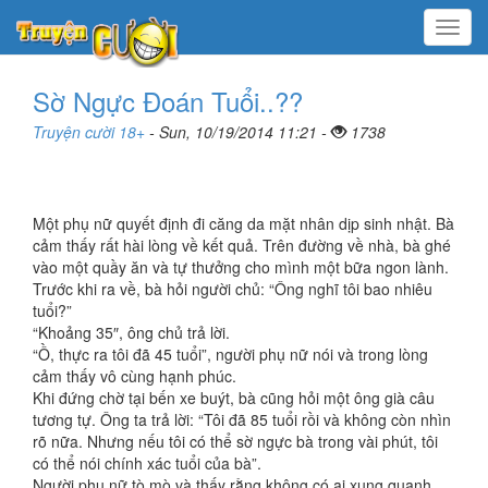
Menu
Sờ Ngực Đoán Tuổi..??
Truyện cười 18+
- Sun, 10/19/2014 11:21 -
1738
Một phụ nữ quyết định đi căng da mặt nhân dịp sinh nhật. Bà
cảm thấy rất hài lòng về kết quả. Trên đường về nhà, bà ghé
vào một quầy ăn và tự thưởng cho mình một bữa ngon lành.
Trước khi ra về, bà hỏi người chủ: “Ông nghĩ tôi bao nhiêu
tuổi?”
“Khoảng 35″, ông chủ trả lời.
“Ồ, thực ra tôi đã 45 tuổi”, người phụ nữ nói và trong lòng
cảm thấy vô cùng hạnh phúc.
Khi đứng chờ tại bến xe buýt, bà cũng hỏi một ông già câu
tương tự. Ông ta trả lời: “Tôi đã 85 tuổi rồi và không còn nhìn
rõ nữa. Nhưng nếu tôi có thể sờ ngực bà trong vài phút, tôi
có thể nói chính xác tuổi của bà”.
Người phụ nữ tò mò và thấy rằng không có ai xung quanh