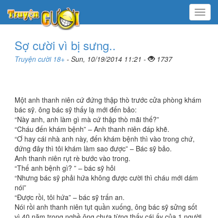
Menu
Sợ cười vì bị sưng..
Truyện cười 18+
- Sun, 10/19/2014 11:21 -
1737
Một anh thanh niên cứ đứng thập thò trước cửa phòng khám
bác sỹ. ông bác sỹ thấy lạ mới đến bảo:
“Này anh, anh làm gì mà cứ thập thò mãi thế?”
“Cháu đến khám bệnh” – Anh thanh niên đáp khẽ.
“Ơ hay cái nhà anh này, đến khám bệnh thì vào trong chứ,
đứng đây thì tôi khám làm sao được” – Bác sỹ bảo.
Anh thanh niên rụt rè bước vào trong.
“Thế anh bệnh gì? ” – bác sỹ hỏi
“Nhưng bác sỹ phải hứa không được cười thì cháu mới dám
nói”
“Được rồi, tôi hứa” – bác sỹ trấn an.
Nói rồi anh thanh niên tụt quần xuống, ông bác sỹ sửng sốt
vì 40 năm trong nghề ông chưa từng thấy cái ấy của 1 người