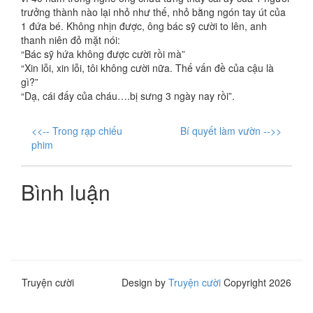
trưởng thành nào lại nhỏ như thế, nhỏ bằng ngón tay út của
1 đứa bé. Không nhịn được, ông bác sỹ cười to lên, anh
thanh niên đỏ mặt nói:
“Bác sỹ hứa không được cười rồi mà”
“Xin lỗi, xin lỗi, tôi không cười nữa. Thế vấn đề của cậu là
gì?”
“Dạ, cái đấy của cháu….bị sưng 3 ngày nay rồi”.
<<-- Trong rạp chiếu
Bí quyết làm vườn -->>
phim
Bình luận
Truyện cười
Design by
Truyện cười
Copyright 2026