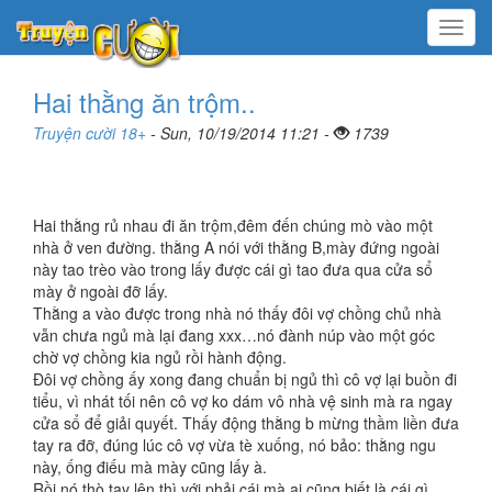
Menu
Hai thằng ăn trộm..
Truyện cười 18+
- Sun, 10/19/2014 11:21 -
1739
Hai thằng rủ nhau đi ăn trộm,đêm đến chúng mò vào một
nhà ở ven đường. thằng A nói với thằng B,mày đứng ngoài
này tao trèo vào trong lấy được cái gì tao đưa qua cửa sổ
mày ở ngoài đỡ lấy.
Thằng a vào được trong nhà nó thấy đôi vợ chồng chủ nhà
vẫn chưa ngủ mà lại đang xxx…nó đành núp vào một góc
chờ vợ chồng kia ngủ rồi hành động.
Đôi vợ chồng ấy xong đang chuẩn bị ngủ thì cô vợ lại buồn đi
tiểu, vì nhát tối nên cô vợ ko dám vô nhà vệ sinh mà ra ngay
cửa sổ để giải quyết. Thấy động thằng b mừng thầm liền đưa
tay ra đỡ, đúng lúc cô vợ vừa tè xuống, nó bảo: thằng ngu
này, ống điếu mà mày cũng lấy à.
Rồi nó thò tay lên thì với phải cái mà ai cũng biết là cái gì