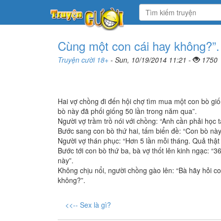
Cùng một con cái hay không?”.
Truyện cười 18+
- Sun, 10/19/2014 11:21 -
1750
Hai vợ chồng đi đến hội chợ tìm mua một con bò giố
bò này đã phối giống 50 lần trong năm qua”.
Người vợ trầm trồ nói với chồng: “Anh cần phải học 
Bước sang con bò thứ hai, tấm biển đề: “Con bò này
Người vợ thán phục: “Hơn 5 lần mỗi tháng. Quả thật
Bước tới con bò thứ ba, bà vợ thốt lên kinh ngạc: “
này”.
Không chịu nổi, người chồng gào lên: “Bà hãy hỏi c
không?”.
<<-- Sex là gì?