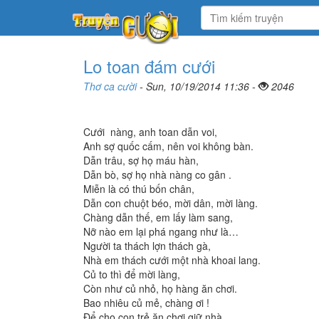
Lo toan đám cưới
Thơ ca cười
- Sun, 10/19/2014 11:36 -
2046
Cưới nàng, anh toan dẫn voi,
Anh sợ quốc cấm, nên voi không bàn.
Dẫn trâu, sợ họ máu hàn,
Dẫn bò, sợ họ nhà nàng co gân .
Miễn là có thú bốn chân,
Dẫn con chuột béo, mời dân, mời làng.
Chàng dẫn thế, em lấy làm sang,
Nỡ nào em lại phá ngang như là…
Người ta thách lợn thách gà,
Nhà em thách cưới một nhà khoai lang.
Củ to thì để mời làng,
Còn như củ nhỏ, họ hàng ăn chơi.
Bao nhiêu củ mẻ, chàng ơi !
Để cho con trẻ ăn chơi giữ nhà.